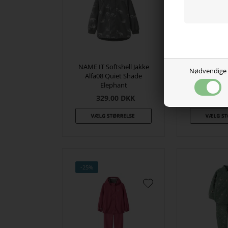
NAME IT Softshell Jakke
NAME IT Soft
Nødvendige
Alfa08 Quiet Shade
Alfa08 Bib 
Elephant
Elep
329,00
DKK
299,
-25%