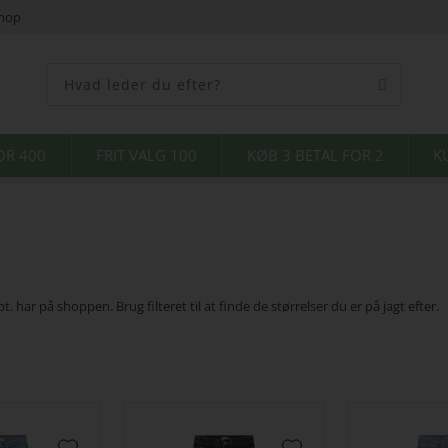
shop
OR 400
FRIT VALG 100
KØB 3 BETAL FOR 2
K
. har på shoppen. Brug filteret til at finde de størrelser du er på jagt efter.