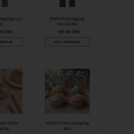
eggings Lys
BIRKHOLM Jeggings
lå
Klassisk Blå
00
DKK
189,00
DKK
ini Glitter
SQUISHY Mini Dumpling
pling
Bun