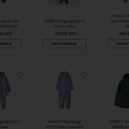
NAME IT 
iltede Sæt
NAME IT Regntøj Dry10
Dry10 Fle
el Wreath
Country Blue
B
00
DKK
479,00
DKK
549,
gntøj Dry10
NAME IT Regndragt
NAME IT Sof
nder
Dry10 Fleece Lavender
Alfa08 Ju