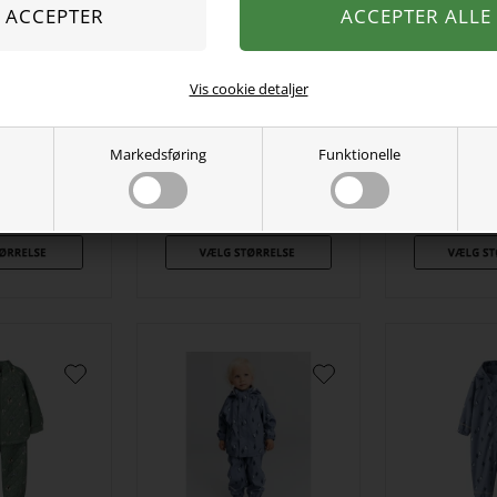
Vis cookie detaljer
shell Bukser
NAME IT Softshell Jakke
NAME IT Sof
Markedsføring
Funktionelle
Quiet Shade
Alfa08 Oceana
Alfa08 Frill
hant
Construction
Ma
00
DKK
329,00
DKK
329,