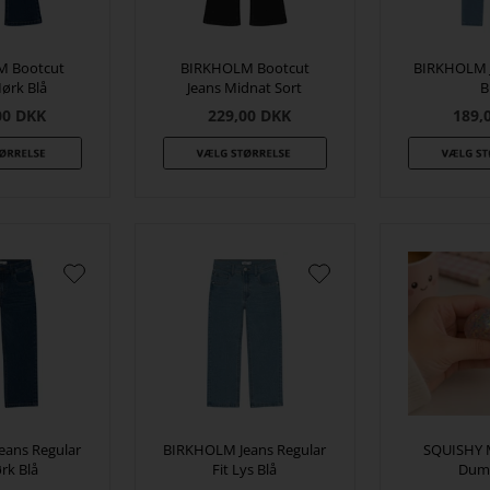
 Bootcut
BIRKHOLM Bootcut
BIRKHOLM J
ørk Blå
Jeans Midnat Sort
B
00
DKK
229,00
DKK
189,
ans Regular
BIRKHOLM Jeans Regular
SQUISHY M
rk Blå
Fit Lys Blå
Dum