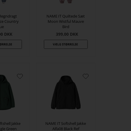
Regndragt
NAME IT Quiltede Sæt
ece Country
Moon Wistful Mauve
lue
Bird
00
DKK
399,00
DKK
tshell Jakke
NAME IT Softshell Jakke
ngle Green
Alfa08 Black Ref