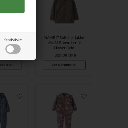
tshell Jakke
NAME IT Softshell Jakke
Statistiske
 Foil Wistful
Alfa08 Brown Lentil
uve
Flower Field
00
DKK
329,00
DKK