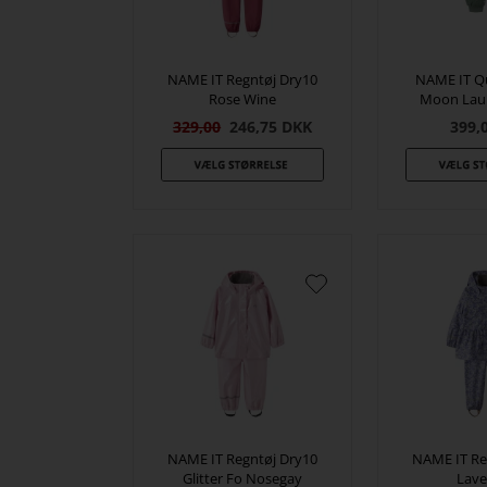
NAME IT Regntøj Dry10
NAME IT Qu
Rose Wine
Moon Laur
329,00
246,75
DKK
399,
NAME IT Regntøj Dry10
NAME IT Re
Glitter Fo Nosegay
Lave