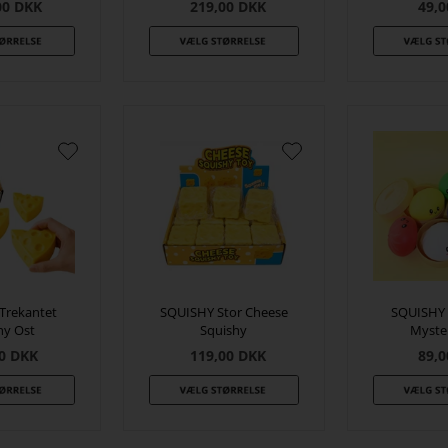
00
DKK
219,00
DKK
49,0
Trekantet
SQUISHY Stor Cheese
SQUISHY
hy Ost
Squishy
Myste
0
DKK
119,00
DKK
89,0