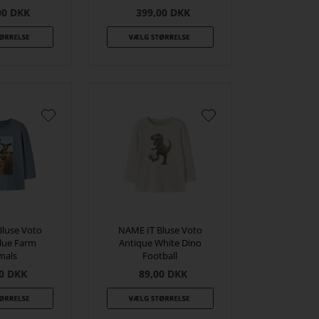
00
DKK
399,00
DKK
Bluse Voto
NAME IT Bluse Voto
Blue Farm
Antique White Dino
mals
Football
0
DKK
89,00
DKK