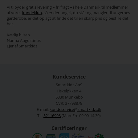
Vi tilbyder gratis levering – fri fragt – i hele Danmark til medlemmer
af vores
kundeklub
, så er der noget, du står og mangler til ungernes
garderobe, er det oplagt at finde det til en skarp pris og bestille det
her.
Kærlig hilsen
Nanna Augustinus
Ejer af Smartkidz
Kundeservice
Smartkidz ApS
Fiskeløkken 4
5330 Munkebo
CVR: 37798878
E-mail:
kundeservice@smartkidz.dk
Tlf:
52116998
(Man-Fre 09.00-14.30)
Certificeringer