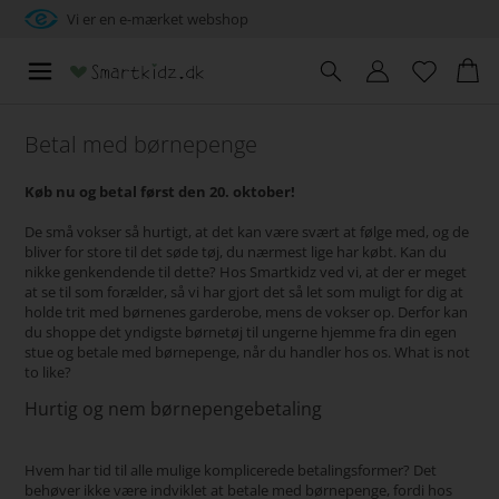
Vi er en e-mærket webshop
Betal med børnepenge
Køb nu og betal først den 20. oktober!
De små vokser så hurtigt, at det kan være svært at følge med, og de
bliver for store til det søde tøj, du nærmest lige har købt. Kan du
nikke genkendende til dette? Hos Smartkidz ved vi, at der er meget
at se til som forælder, så vi har gjort det så let som muligt for dig at
holde trit med børnenes garderobe, mens de vokser op. Derfor kan
du shoppe det yndigste børnetøj til ungerne hjemme fra din egen
stue og betale med børnepenge, når du handler hos os. What is not
to like?
Hurtig og nem børnepengebetaling
Hvem har tid til alle mulige komplicerede betalingsformer? Det
behøver ikke være indviklet at betale med børnepenge, fordi hos