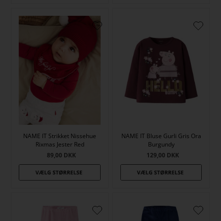
NAME IT Strikket Nissehue
NAME IT Bluse Gurli Gris Ora
Rixmas Jester Red
Burgundy
89,00
DKK
129,00
DKK