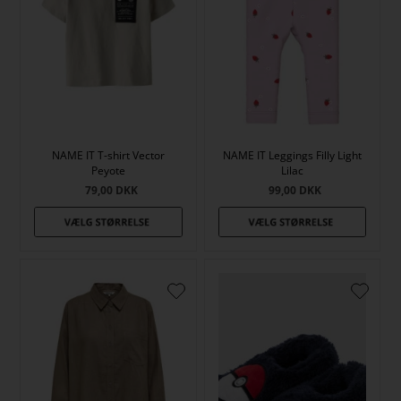
NAME IT T-shirt Vector
NAME IT Leggings Filly Light
Peyote
Lilac
79,00
DKK
99,00
DKK