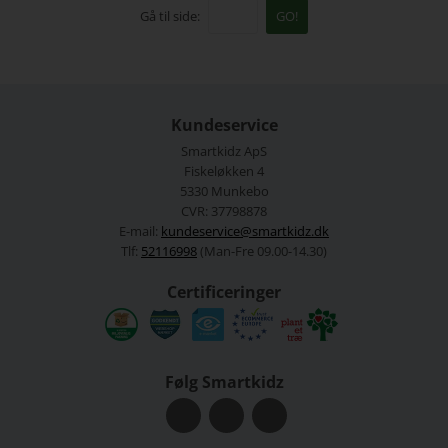
Gå til side:
GO!
Kundeservice
Smartkidz ApS
Fiskeløkken 4
5330 Munkebo
CVR: 37798878
E-mail:
kundeservice@smartkidz.dk
Tlf:
52116998
(Man-Fre 09.00-14.30)
Certificeringer
Følg Smartkidz