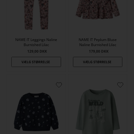
NAME IT Leggings Naline
NAME IT Peplum Bluse
Burnished Lilac
Naline Burnished Lilac
129,00
DKK
179,00
DKK