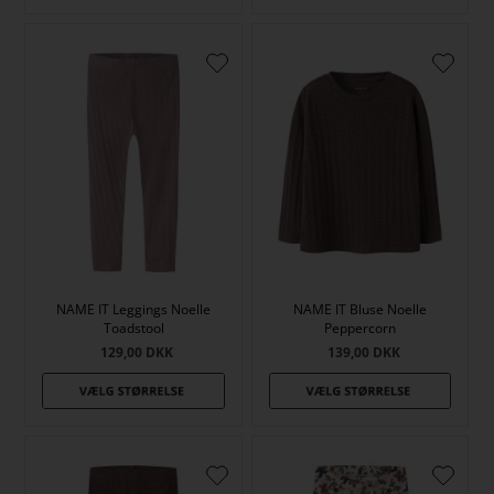
NAME IT Leggings Noelle
NAME IT Bluse Noelle
Toadstool
Peppercorn
129,00
DKK
139,00
DKK