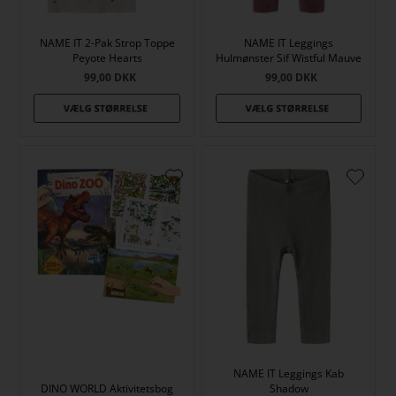
NAME IT 2-Pak Strop Toppe
NAME IT Leggings
Peyote Hearts
Hulmønster Sif Wistful Mauve
99,00
DKK
99,00
DKK
NAME IT Leggings Kab
DINO WORLD Aktivitetsbog
Shadow