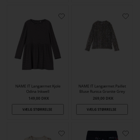
NAME IT Langærmet Kjole
NAME IT Langærmet Paillet
Odina Inkwell
Bluse Runica Granite Grey
149,00
DKK
269,00
DKK