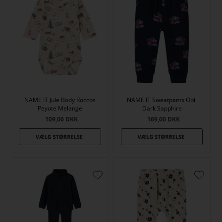
NAME IT Jule Body Roccos
NAME IT Sweatpants Obil
Peyote Melange
Dark Sapphire
109,00
DKK
169,00
DKK