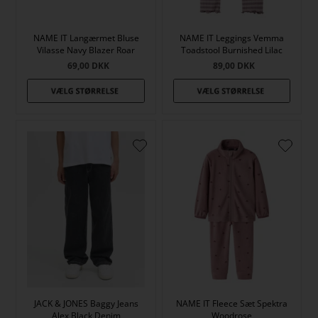
NAME IT Langærmet Bluse
NAME IT Leggings Vemma
Vilasse Navy Blazer Roar
Toadstool Burnished Lilac
69,00
DKK
89,00
DKK
JACK & JONES Baggy Jeans
NAME IT Fleece Sæt Spektra
Alex Black Denim
Woodrose