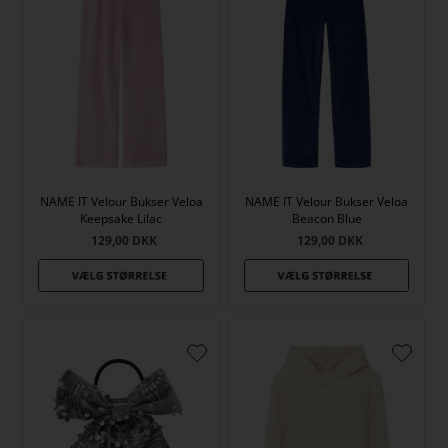
NAME IT Velour Bukser Veloa
NAME IT Velour Bukser Veloa
Keepsake Lilac
Beacon Blue
129,00
DKK
129,00
DKK