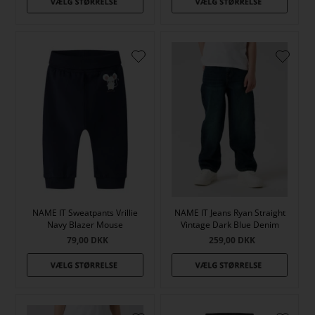
NAME IT Sweatpants Vrillie
NAME IT Jeans Ryan Straight
Navy Blazer Mouse
Vintage Dark Blue Denim
79,00
DKK
259,00
DKK