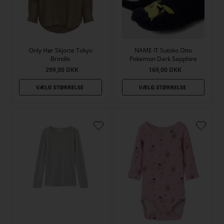
Only Hør Skjorte Tokyo
NAME IT Sutsko Otto
Brindle
Pokemon Dark Sapphire
299,00
DKK
169,00
DKK