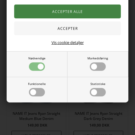
NAME IT 3-Pak Boxershorts
Long Shorts Rose Cement
Skater Titan
Zebra
129,00
DKK
229,00
DKK
Vis cookie detaljer
Nødvendige
Markedsføring
Funktionelle
Statistiske
NAME IT Jeans Ryan Straight
NAME IT Jeans Ryan Straight
Medium Blue Denim
Dark Grey Denim
149,00
DKK
149,00
DKK