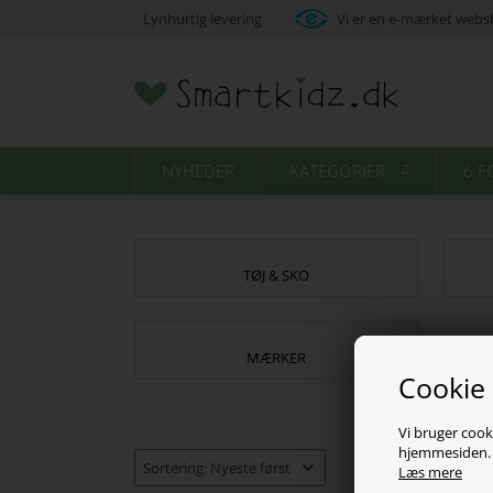
Lynhurtig levering
Vi er en e-mærket web
NYHEDER
KATEGORIER
6 F
TØJ & SKO
MÆRKER
Cookie
Vi bruger cooki
hjemmesiden. V
Læs mere