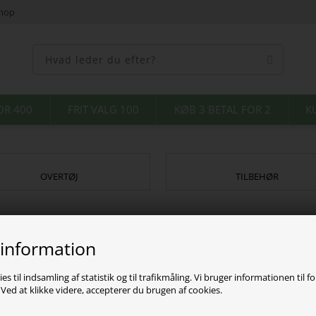
shop
OR 400
FRIT VALG 100
KØB 3 BETAL FOR 2
K
OVERTØJ
TILBEHØR
 information
es til indsamling af statistik og til trafikmåling. Vi bruger informationen til f
ed at klikke videre, accepterer du brugen af cookies.