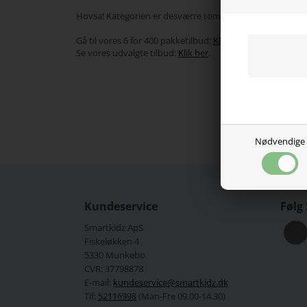
Hovsa! Kategorien er desværre tom!
Gå til vores 6 for 400 pakketilbud:
Klik her
.
Se vores udvalgte tilbud:
Klik her
.
Nødvendige
Kundeservice
Følg
Smartkidz ApS
Fiskeløkken 4
5330 Munkebo
CVR: 37798878
E-mail:
kundeservice@smartkidz.dk
Tlf:
52116998
(Man-Fre 09.00-14.30)