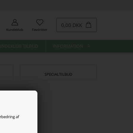
0,00 DKK
Kundeklub
Favoritter
UNDEKLUB TILBUD
INFORMATION
SPECIALTILBUD
orbedring af