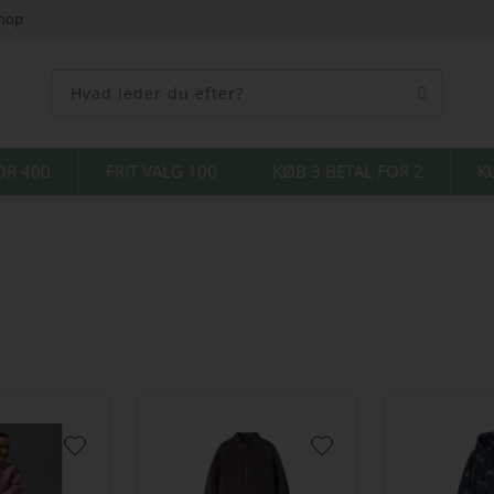
shop
OR 400
FRIT VALG 100
KØB 3 BETAL FOR 2
K