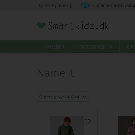
Lynhurtig levering
Vi er en e-mærket web
NYHEDER
KATEGORIER
6 F
Name It