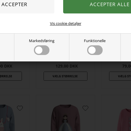
Vis cookie detaljer
Markedsføring
Funktionelle
weatshirt
NAME IT Sweatshirt
NAME IT B
ame Tractor
Vifelix Green Milieu Dino
Peat 
00
DKK
129,00
DKK
79,0