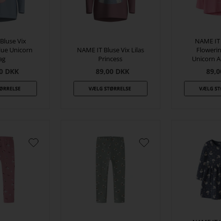
Bluse Vix
NAME IT 
ue Unicorn
NAME IT Bluse Vix Lilas
Floweri
ag
Princess
Unicorn 
0
DKK
89,00
DKK
89,0