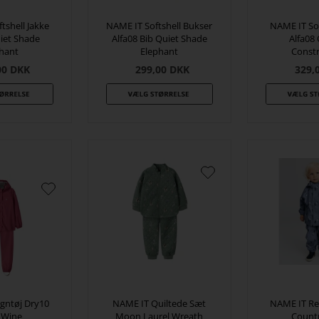
tshell Jakke
NAME IT Softshell Bukser
NAME IT Sof
iet Shade
Alfa08 Bib Quiet Shade
Alfa08
hant
Elephant
Const
00
DKK
299,00
DKK
329,
gntøj Dry10
NAME IT Quiltede Sæt
NAME IT Re
 Wine
Moon Laurel Wreath
Count