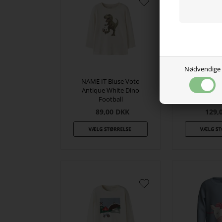
Nødvendige
NAME IT Bluse Voto
Antique White Dino
NAME IT S
Football
Vifelix Ses
89,00
DKK
129,