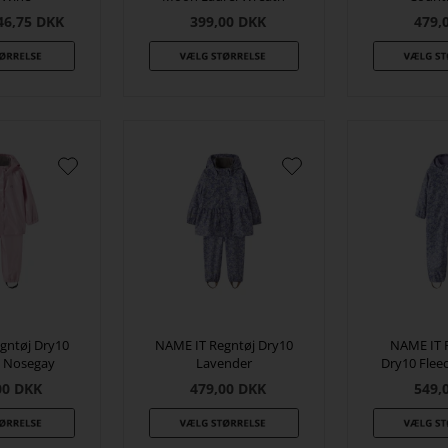
46,75
DKK
399,00
DKK
479,
gntøj Dry10
NAME IT Regntøj Dry10
NAME IT 
o Nosegay
Lavender
Dry10 Flee
00
DKK
479,00
DKK
549,