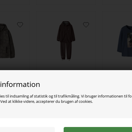
NAME IT 
tshell Jakke
NAME IT Regntøj Dry10
Vintage In
 information
ny Day Leo
Seal Brown
D
00
DKK
329,00
DKK
89,0
es til indsamling af statistik og til trafikmåling. Vi bruger informationen til f
ed at klikke videre, accepterer du brugen af cookies.