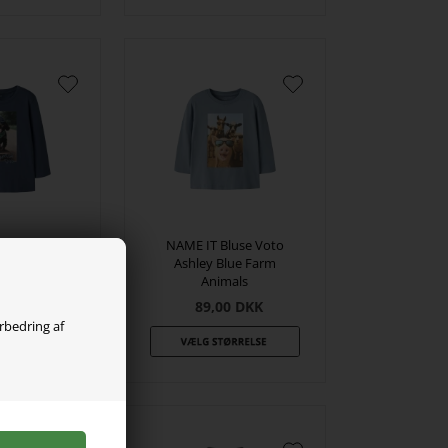
Bluse Voto
NAME IT Bluse Voto
digo Skater
Ashley Blue Farm
og
Animals
0
DKK
89,00
DKK
orbedring af