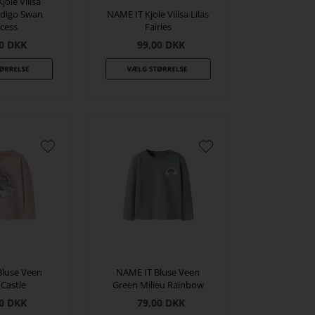
jole Vilisa
ndigo Swan
NAME IT Kjole Vilisa Lilas
ncess
Fairies
0
DKK
99,00
DKK
Bluse Veen
NAME IT Bluse Veen
 Castle
Green Milieu Rainbow
0
DKK
79,00
DKK