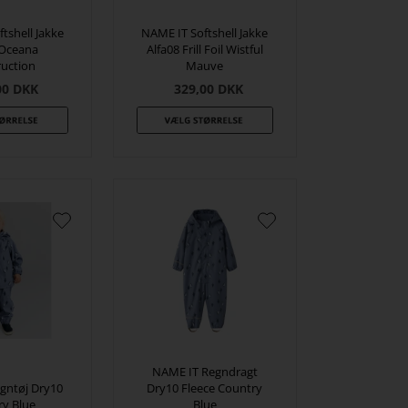
tshell Jakke
NAME IT Softshell Jakke
 Oceana
Alfa08 Frill Foil Wistful
ruction
Mauve
00
DKK
329,00
DKK
NAME IT Regndragt
gntøj Dry10
Dry10 Fleece Country
ry Blue
Blue