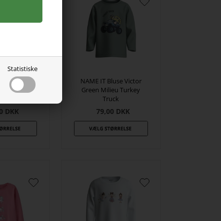
Statistiske
NAME IT Bluse Victor
luse Victor
Green Milieu Turkey
Tractor
Truck
0
DKK
79,00
DKK