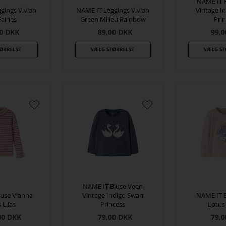
NAME IT K
gings Vivian
NAME IT Leggings Vivian
Vintage I
Fairies
Green Milieu Rainbow
Pri
0
DKK
89,00
DKK
99,0
NAME IT Bluse Veen
use Vianna
Vintage Indigo Swan
NAME IT 
 Lilas
Princess
Lotus
00
DKK
79,00
DKK
79,0