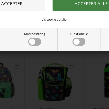
Vis cookie detaljer
rikkedunk
FRINGOO Drikkedunk
FRINGOO 
erman
Fodbold
Mine
00
DKK
129,00
DKK
189,
Markedsføring
Funktionelle