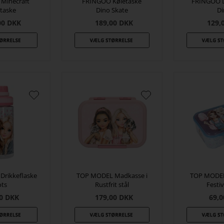
Minecraft
FRINGOO Køletaske
FRINGOO 
taske
Dino Skate
D
00
DKK
189,00
DKK
129,
rikkeflaske
TOP MODEL Madkasse i
TOP MODE
ts
Rustfrit stål
Festi
0
DKK
179,00
DKK
69,0