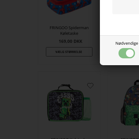
FRINGOO Spiderman
FRINGOO D
Køletaske
Spid
169,00
DKK
129,
Nødvendige