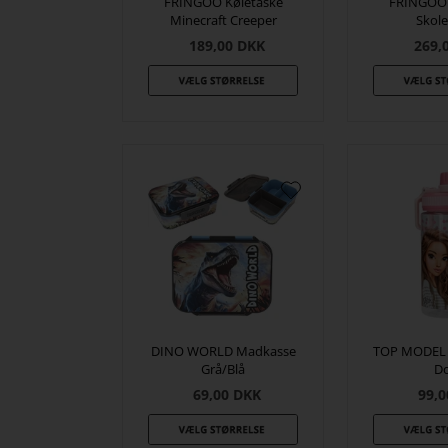
FRINGOO Køletaske
FRINGOO 
Minecraft Creeper
Skole
189,00
DKK
269,
DINO WORLD Madkasse
TOP MODEL D
Grå/Blå
Do
69,00
DKK
99,0