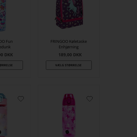
OO Fun
FRINGOO Køletaske
kedunk
Enhjørning
00
DKK
189,00
DKK