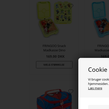
FRINGOO Snack
FRINGO
Madkasse Dino
Madkasse
169,00
DKK
169,
Cookie
Vi bruger cooki
hjemmesiden. V
Læs mere