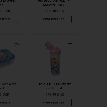
Drikkedunk
FRINGOO Drikkedunk
ino
Monster Truck
00
DKK
129,00
DKK
L Madkasse
TOP MODEL Drikkeflaske
val Fun
Rustfrit Stål
0
DKK
179,00
DKK