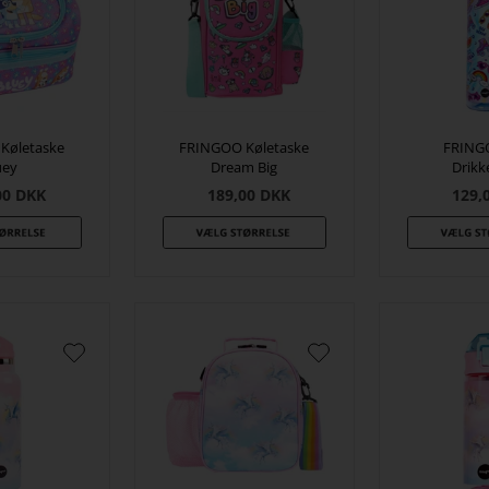
Køletaske
FRINGOO Køletaske
FRING
uey
Dream Big
Drik
00
DKK
189,00
DKK
129,