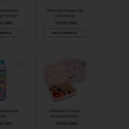
Drikkedunk
FRINGOO Enhjørning
ng Himmel
Drikkedunk
00
DKK
129,00
DKK
Drikkedunk
FRINGOO Frokost
hest
Madkasse Katte
00
DKK
199,00
DKK