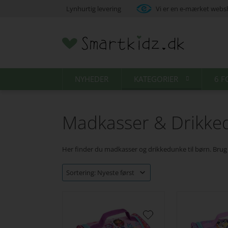
Lynhurtig levering
Vi er en e-mærket web
NYHEDER
KATEGORIER
6 F
Madkasser & Drikke
Her finder du madkasser og drikkedunke til børn. Brug fil