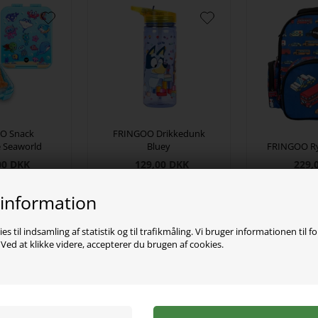
O Snack
FRINGOO Drikkedunk
 Seaworld
Bluey
FRINGOO Ry
00
DKK
129,00
DKK
229,
 information
es til indsamling af statistik og til trafikmåling. Vi bruger informationen til f
ed at klikke videre, accepterer du brugen af cookies.