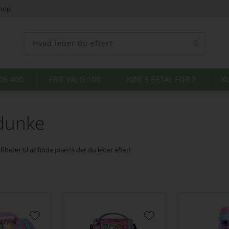
shop
OR 400
FRIT VALG 100
KØB 3 BETAL FOR 2
K
dunke
teret til at finde præcis det du leder efter!