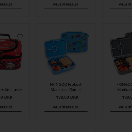
FRINGOO Frokost
FRINGOO
s Køletaske
Madkasse Gamer
Madkass
00
DKK
199,00
DKK
199,