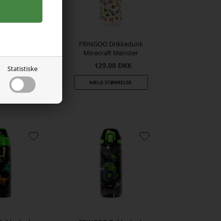
Køletaske
FRINGOO Drikkedunk
craft
Minecraft Mønster
00
DKK
129,00
DKK
Statistiske