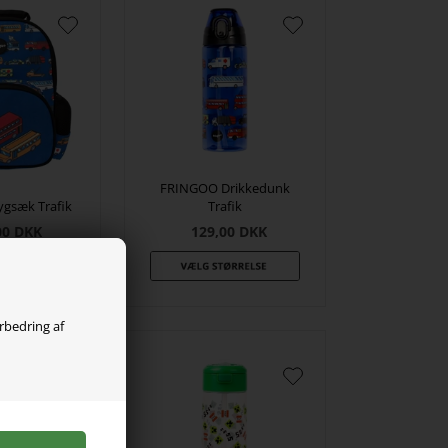
FRINGOO Drikkedunk
gsæk Trafik
Trafik
00
DKK
129,00
DKK
orbedring af