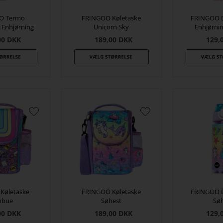
O Termo
FRINGOO Køletaske
FRINGOO 
 Enhjørning
Unicorn Sky
Enhjørni
00
DKK
189,00
DKK
129,
Køletaske
FRINGOO Køletaske
FRINGOO 
nbue
Søhest
Sø
00
DKK
189,00
DKK
129,