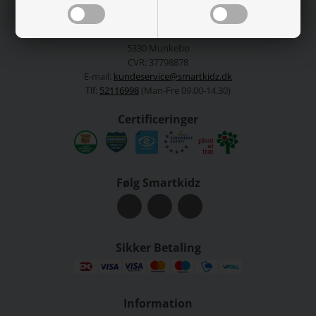
Kundeservice
Smartkidz ApS
Fiskeløkken 4
5330 Munkebo
CVR: 37798878
E-mail:
kundeservice@smartkidz.dk
Tlf:
52116998
(Man-Fre 09.00-14.30)
Certificeringer
Følg Smartkidz
Sikker Betaling
Information