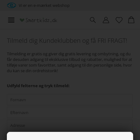
Vi er en e-mærket webshop
Tilmeld dig Kundeklubben og få FRI FRAGT!
Tilmelding er gratis og giver dig gratis levering og ombytning, og du
får desuden adgang til eksklusive tilbud og rabatter, mulighed for at
tilføje varer som favoritter, samt adgang til din personlige side, hvor
du kan se din ordrehistorik!
Udfyld felterne og tryk tilmeld: