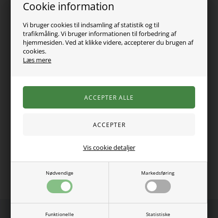
Cookie information
Vi bruger cookies til indsamling af statistik og til
trafikmåling. Vi bruger informationen til forbedring af
hjemmesiden. Ved at klikke videre, accepterer du brugen af
cookies.
Læs mere
Er du allerede medlem?
Klik her
for at logge ind!
* Ved tilmelding accepterer du samtidig at modtage vores Kundeklub
Vis cookie detaljer
markedsføring. Du kan til enhver tid afmelde dig igen. Læs vores privatlivspoltik
lige
her
.
Nødvendige
Markedsføring
Funktionelle
Statistiske