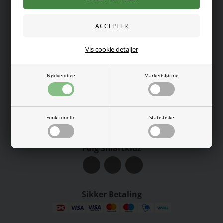
Kundeservice
Smartkidz ApS
Fiskeløkken 4
Vis cookie detaljer
5330 Munkebo
CVR: 37798878
E-mail:
kundeservice@smartkidz.dk
Nødvendige
Markedsføring
Tlf:
52116998
(Man-Fre 09.00-14.30)
Certificeringer
Funktionelle
Statistiske
Følg Smartkidz
Sikker Betaling