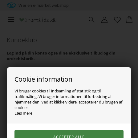
Vi er en e-mærket webshop
Kundeklub
Log ind på din konto og se dine eksklusive tilbud og din
ordrehistorik.
Cookie information
Vi bruger cookies til indsamling af statistik og til
trafikmåling. Vi bruger informationen til forbedring af
hjemmesiden. Ved at klikke videre, accepterer du brugen af
cookies.
Glemt password?
Læs mere
Bliv medlem nu - det er gratis!