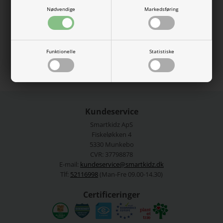
Nødvendige
Markedsføring
57% økologisk bomuld, 38% modal, 5% elastan.
Vaskes ved 40 grader.
Se mere fra
Lil Atelier
Funktionelle
Statistiske
Varenummer:
13181203dusty
Kundeservice
Smartkidz ApS
Fiskeløkken 4
5330 Munkebo
CVR: 37798878
E-mail:
kundeservice@smartkidz.dk
Tlf:
52116998
(Man-Fre 09.00-14.30)
Certificeringer