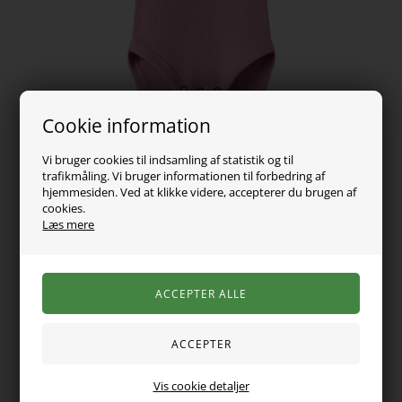
Cookie information
99,00
DKK
Vi bruger cookies til indsamling af statistik og til
trafikmåling. Vi bruger informationen til forbedring af
hjemmesiden. Ved at klikke videre, accepterer du brugen af
Vælg Størrelse
cookies.
Læs mere
En ribstrikket body med en rund halsudskæring, der er pyntet
med fine blondedetaljer. De lange ærmer og trykknapperne
mellem benene gør den praktisk i hverdagen, mens den
strækbare kvalitet sikrer god komfort og bevægelsesfrihed.
Fremstillet i en blanding af økologisk bomuld, TENCEL™ Modal
Vis cookie detaljer
og elastan for en blød og behagelig følelse.