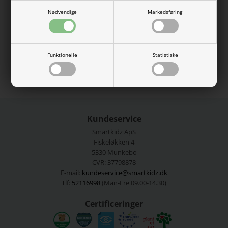
snøre, regular fit og behagelig inderside er de perfekte til
sommerens leg og hverdagsoutfits.
Nødvendige
Markedsføring
100% bomuld
Se mere fra
Name It
Funktionelle
Statistiske
Varenummer:
13214389-5003874
Kundeservice
Smartkidz ApS
Fiskeløkken 4
5330 Munkebo
CVR: 37798878
E-mail:
kundeservice@smartkidz.dk
Tlf:
52116998
(Man-Fre 09.00-14.30)
Certificeringer