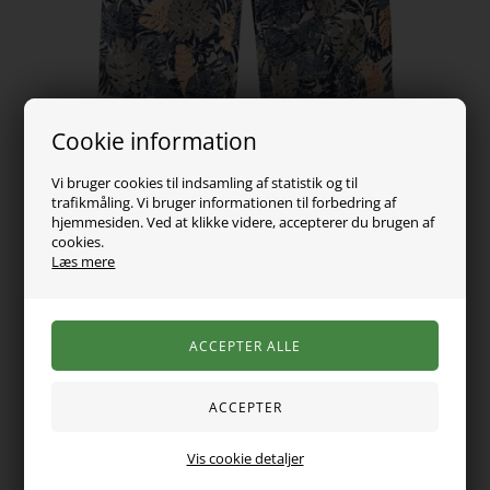
Cookie information
Vi bruger cookies til indsamling af statistik og til
trafikmåling. Vi bruger informationen til forbedring af
hjemmesiden. Ved at klikke videre, accepterer du brugen af
cookies.
Læs mere
129,00
DKK
Vælg Størrelse
Bløde og komfortable shorts til børn i unbrushed sweat-stof
Vis cookie detaljer
med gentaget mønster over hele stoffet. Med fast bomulds-