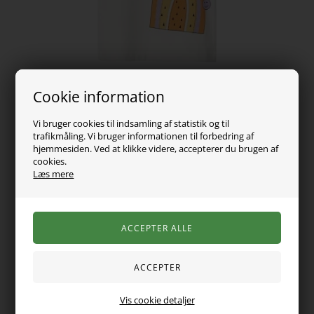
Cookie information
Vi bruger cookies til indsamling af statistik og til
trafikmåling. Vi bruger informationen til forbedring af
hjemmesiden. Ved at klikke videre, accepterer du brugen af
cookies.
99,00
DKK
Læs mere
Vælg Størrelse
Super fin t-shirt fra name it. Den er med korte ærmer, er
Vis cookie detaljer
rund i halsen og er lavet i en blød og lækker kvalitet. Blusen