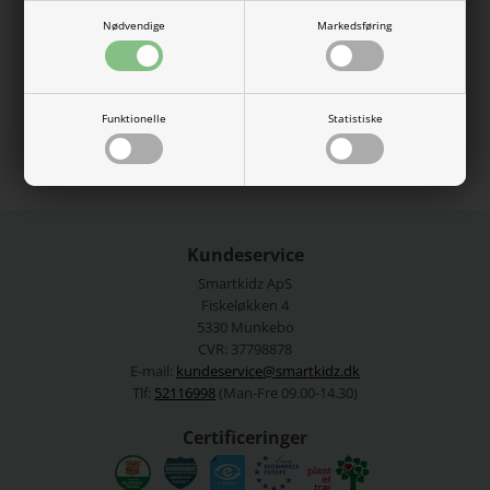
med en blød overflade og inderside, som sikrer god komfort og
bevægelsesfrihed.
Nødvendige
Markedsføring
95% Økologisk bomuld, 5% Elastan
Se mere fra
Name It
Funktionelle
Statistiske
Varenummer:
13227488-5056554
Kundeservice
Smartkidz ApS
Fiskeløkken 4
5330 Munkebo
CVR: 37798878
E-mail:
kundeservice@smartkidz.dk
Tlf:
52116998
(Man-Fre 09.00-14.30)
Certificeringer