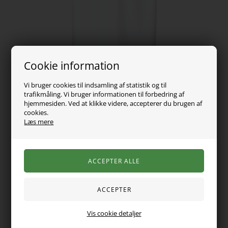
Cookie information
Vi bruger cookies til indsamling af statistik og til
trafikmåling. Vi bruger informationen til forbedring af
hjemmesiden. Ved at klikke videre, accepterer du brugen af
cookies.
Læs mere
89,00
DKK
Vælg Størrelse
Smarte t-shirt, der er perfekte til både hverdagsbrug og
Vis cookie detaljer
særlige lejligheder. Jersey er et let og strækbart materiale