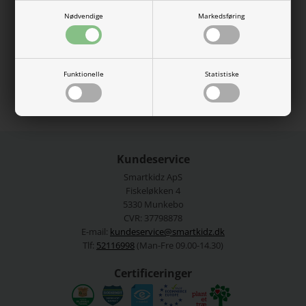
med en blød overflade og inderside, som sikrer god komfort og
bevægelsesfrihed.
Nødvendige
Markedsføring
95% Økologisk bomuld, 5% Elastan
Se mere fra
Name It
Funktionelle
Statistiske
Varenummer:
13227488-5056551
Kundeservice
Smartkidz ApS
Fiskeløkken 4
5330 Munkebo
CVR: 37798878
E-mail:
kundeservice@smartkidz.dk
Tlf:
52116998
(Man-Fre 09.00-14.30)
Certificeringer