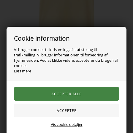
Cookie information
Vi bruger cookies til indsamling af statistik og til
trafikmåling. Vi bruger informationen til forbedring af
hjemmesiden. Ved at klikke videre, accepterer du brugen af
cookies.
Læs mere
89,00
DKK
Vælg Størrelse
Smarte t-shirt, der er perfekte til både hverdagsbrug og
Vis cookie detaljer
særlige lejligheder. Jersey er et let og strækbart materiale