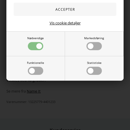
Vælg Størrelse
Vis cookie detaljer
Sødeste bikini fra Name it med bikinitrusser og top. Toppen
Nødvendige
Markedsføring
er i trekantform hvor stropperne går op om nakken og om på
ryggen. Bikinien er lavet i det fineste print med hjerter.
OBS. Bikinien er dobbeltstørrelse: 122/128, 134/140, 146/152,
Funktionelle
Statistiske
158/164.
84% genanvendt polyester, 16% elastan.
Vaskes ved 40 grader.
Se mere fra
Name It
Varenummer:
13225779-4401233