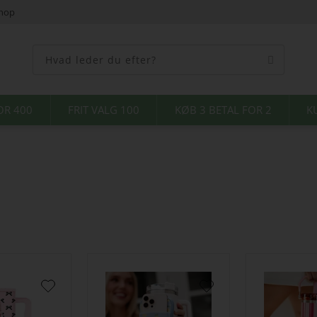
shop
OR 400
FRIT VALG 100
KØB 3 BETAL FOR 2
K