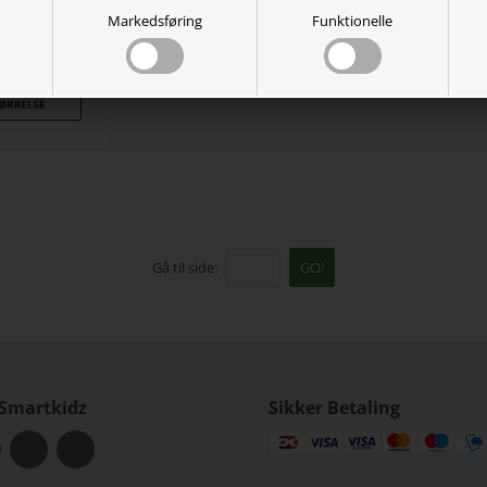
Taske Til
Markedsføring
Funktionelle
bler
00
DKK
Gå til side:
GO!
 Smartkidz
Sikker Betaling