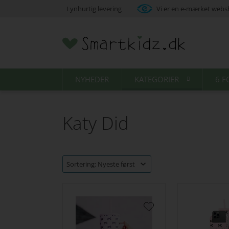
Lynhurtig levering
Vi er en e-mærket web
NYHEDER
KATEGORIER
6 F
Katy Did