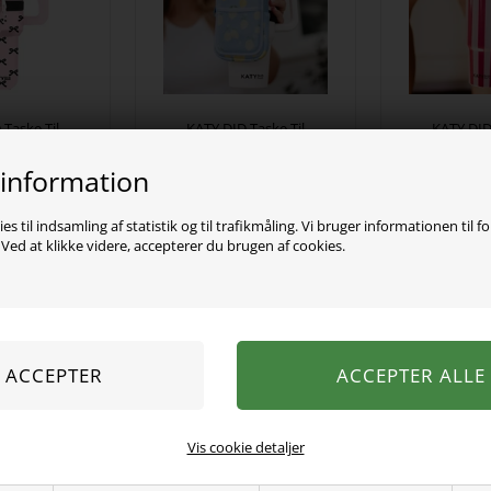
Taske Til
KATY DID Taske Til
KATY DI
 Sløjfer
Tumbler Lemon
Str
 information
00
DKK
139,00
DKK
289,
es til indsamling af statistik og til trafikmåling. Vi bruger informationen til f
ed at klikke videre, accepterer du brugen af cookies.
Vis cookie detaljer