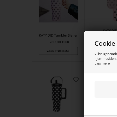
KATY DID 
KATY DID Tumbler Sløjfer
Tumbler
Cookie
289,00
DKK
139,
Vi bruger cooki
hjemmesiden. V
Læs mere