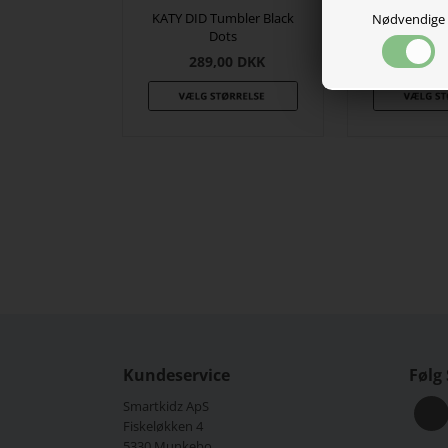
KATY DID Tumbler Black
KATY DID 
Nødvendige
Dots
Tum
289,00
DKK
139,
Kundeservice
Følg
Smartkidz ApS
Fiskeløkken 4
5330 Munkebo