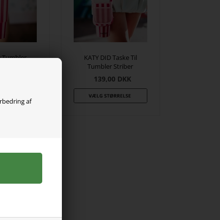
D Tumbler
KATY DID Taske Til
iber
Tumbler Striber
00
DKK
139,00
DKK
orbedring af