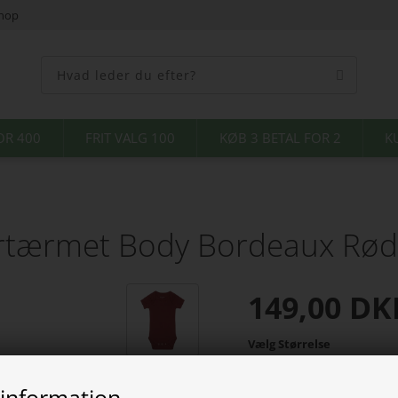
shop
OR 400
FRIT VALG 100
KØB 3 BETAL FOR 2
K
rtærmet Body Bordeaux Rød
149,00
DK
Vælg Størrelse
 information