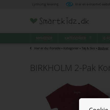
Lynhurtig levering
Vi er en e-mærket web
NYHEDER
KATEGORIER
6 F
Her er du:
Forside
»
Kategorier
»
Tøj & Sko
»
Bodyer
BIRKHOLM 2-Pak Ko
Cookie