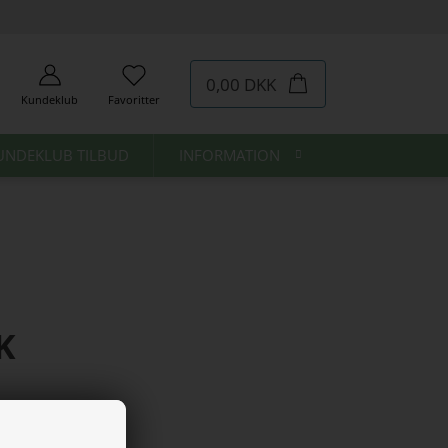
0,00 DKK
Kundeklub
Favoritter
UNDEKLUB TILBUD
INFORMATION
K