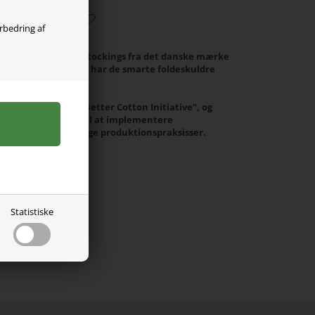
orbedring af
nsfarvede røde bodystockings fra det danske mærke
r med korte ærmer, har de smarte foldeskuldre
m benene.
omuld. BCI står for "Better Cotton Initiative", og
 bliver uddannet til at implementere
økonomisk bæredygtige produktionspraksisser.
Statistiske