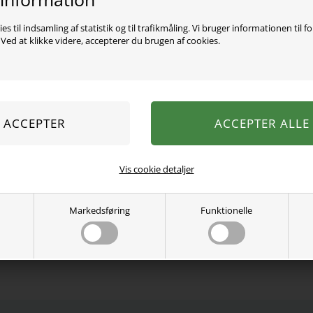
es til indsamling af statistik og til trafikmåling. Vi bruger informationen til f
ed at klikke videre, accepterer du brugen af cookies.
I denne pakke får du 2 e
Birkholm. Begge bodyer e
samt trykknapper imelle
Lavet i dejligt blødt BCI b
BCI-licenserede landmænd
miljøvenlige, sociale og 
100% BCI bomuld.
Vis cookie detaljer
Vaskes ved 40 grader.
Se mere fra
Birkholm
Markedsføring
Funktionelle
Varenummer:
12761-27