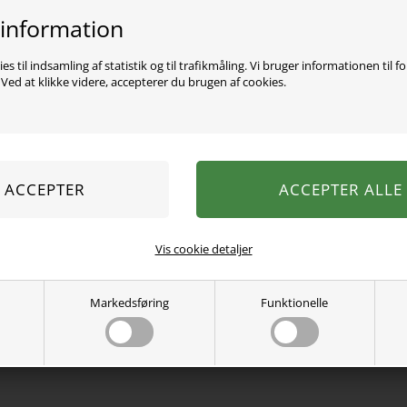
 information
Varen er desværre uds
es til indsamling af statistik og til trafikmåling. Vi bruger informationen til f
I denne pakke får du 2 pa
ed at klikke videre, accepterer du brugen af cookies.
Birkholm. De er lavet med 
klemme.
Begge par er lavet i dejlig
Initiative", og BCI-licens
implementere miljøvenlig
produktionspraksisser.
BEMÆRK: Dette er ikke d
den kan sagtens kombiner
Vis cookie detaljer
100% BCI bomuld.
Vaskes ved 40 grader.
Markedsføring
Funktionelle
Se mere fra
Birkholm
Varenummer:
12767-30