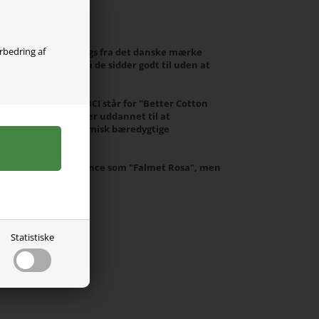
olgt
orbedring af
r skønne rosa leggings fra det danske mærke
masser af stræk, så de sidder godt til uden at
t blødt BCI bomuld. BCI står for "Better Cotton
erede landmænd bliver uddannet til at
e, sociale og økonomisk bæredygtige
en samme farvenuance som "Falmet Rosa", men
es med den farve.
Statistiske