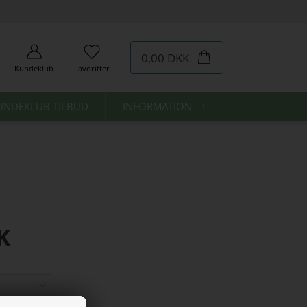
0,00 DKK
Kundeklub
Favoritter
UNDEKLUB TILBUD
INFORMATION
K