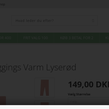
shop
OR 400
FRIT VALG 100
KØB 3 BETAL FOR 2
K
gings Varm Lyserød
149,00
DK
Vælg Størrelse