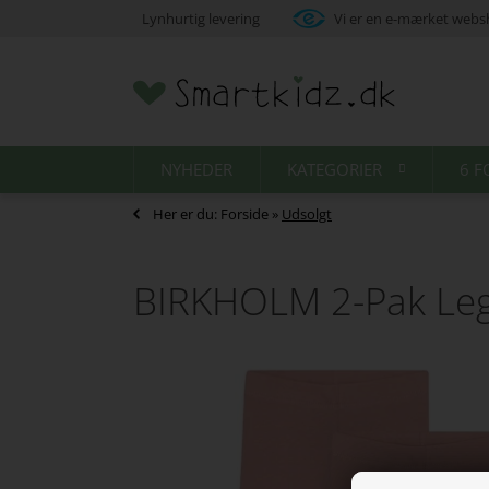
Lynhurtig levering
Vi er en e-mærket web
NYHEDER
KATEGORIER
6 F
Her er du:
Forside
»
Udsolgt
BIRKHOLM 2-Pak Leg