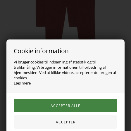
Cookie information
Vi bruger cookies til indsamling af statistik og til
trafikmåling. Vi bruger informationen til forbedring af
149,00
DKK
hjemmesiden. Ved at klikke videre, accepterer du brugen af
cookies.
Læs mere
Vælg Størrelse
I denne pakke får du 2 par skønne røde leggings fra det
danske mærke Birkholm. De er lavet med masser af stræk, så