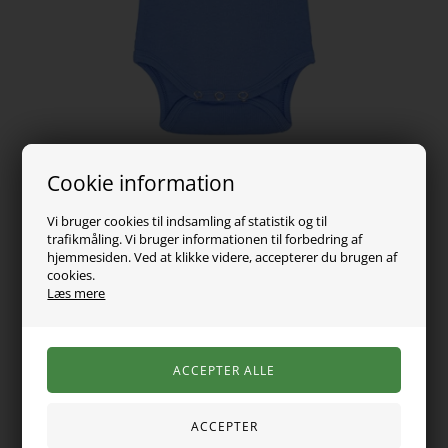
Cookie information
Vi bruger cookies til indsamling af statistik og til
trafikmåling. Vi bruger informationen til forbedring af
149,00
DKK
hjemmesiden. Ved at klikke videre, accepterer du brugen af
cookies.
Vælg Størrelse
Læs mere
Blå langærmet rib body fra det danske mærke Birkholm.
Lavet med masser af stræk i stoffet, så den sidder godt til