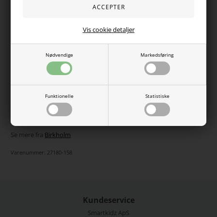
så de sidder godt til uden at klemme. Super høj kvalitet,
dejligt blødt stof og god åndbarhed. Et must-have til ungernes
basis garderobe.
Vis cookie detaljer
De smukke rib leggings er lavet i dejligt blødt BCI bomuld. BCI
står for "Better Cotton Initiative", og BCI-licenserede
landmænd bliver uddannet til at implementere miljøvenlige,
Nødvendige
Markedsføring
sociale og økonomisk bæredygtige produktionspraksisser.
OBS: Størrelse 122-128 er dobbeltstørrelse. Alle andre
varianter er enkeltstørrelser.
Funktionelle
Statistiske
95% BCI bomuld, 5% elastan.
Vaskes ved 40 grader.
Se mere fra
Birkholm
Varenummer:
27180-158
Kundeservice
Smartkidz ApS