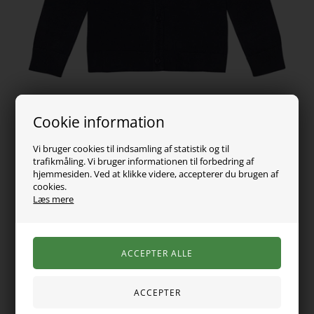
Cookie information
Vi bruger cookies til indsamling af statistik og til
trafikmåling. Vi bruger informationen til forbedring af
189,00
DKK
hjemmesiden. Ved at klikke videre, accepterer du brugen af
cookies.
Læs mere
Vælg Størrelse
Super fed ensfarvet mørkeblå strik cardigan fra det danske
mærke Birkholm. Rund hals, lukning med knapper ned langs