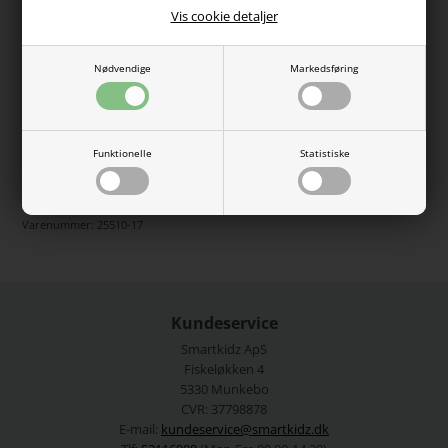
maven og ribkanter i bunden og ved ærmerne. Den er lavet i
Vis cookie detaljer
en blød blanding af viskose og nylon, og er et absolut must-
have i ungernes basis garderobe året rundt.
Nødvendige
Markedsføring
OBS: Størrelse 122-128, 134-140 og 146-152 er dobbeltstørrelse.
Alle andre varianter er enkeltstørrelser.
80% viskose, 20% nylon.
Vaskes ved 30 grader.
Funktionelle
Statistiske
Se mere fra
Birkholm
Varenummer:
25510-17
Kundeservice
Smartkidz ApS
Fiskeløkken 4
5330 Munkebo
CVR: 37798878
E-mail:
kundeservice@smartkidz.dk