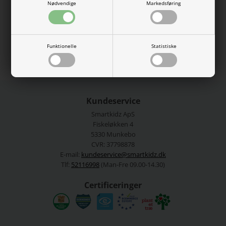
Nødvendige
Markedsføring
oplyses med UV-lyset integreret i toppen af pennen. Batterier
er inkluderet men kan ikke udskiftes.
Se mere fra
Dino World
Funktionelle
Statistiske
Varenummer:
TOY0413381
Kundeservice
Smartkidz ApS
Fiskeløkken 4
5330 Munkebo
CVR: 37798878
E-mail:
kundeservice@smartkidz.dk
Tlf:
52116998
(Man-Fre 09.00-14.30)
Certificeringer