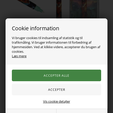
Cookie information
Vi bruger cookies til indsamling af statistik og til
trafikmåling. Vi bruger informationen til forbedring af
hjemmesiden. Ved at klikke videre, accepterer du brugen af
cookies.
Læs mere
49,00
DKK
Vælg Størrelse
Varen er desværre udsolgt
Vis cookie detaljer
Det er top hemmeligt: Den magiske pen fra Dino World
skriver med usynligt blæk, der først bliver synligt, når det