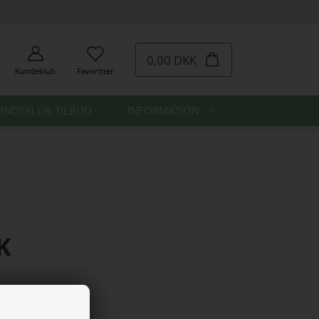
0,00 DKK
Kundeklub
Favoritter
UNDEKLUB TILBUD
INFORMATION
K