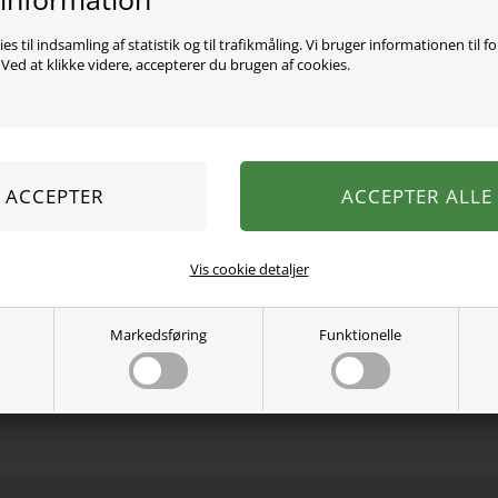
es til indsamling af statistik og til trafikmåling. Vi bruger informationen til f
ed at klikke videre, accepterer du brugen af cookies.
Den sejeste drikkedunk fra
den er sikker at have med
med sugerør, der gør det 
Flasken kan indeholde 600
BPA-fri
Lavet af holdbar Tritan
Lækagesikker
Tåler ikke opvaskemaskin
Vis cookie detaljer
* IKKE EGNET TIL BØRN U
Se mere fra
Fringoo
Markedsføring
Funktionelle
Varenummer:
5236seahorsenew