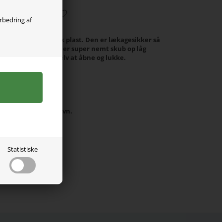
orbedring af
 Fringoo i slidstærk plast. Den er lækagesikker så
 i rygsækken. Låget er super nemt skub op låg
nemt for børnene selv at åbne og lukke.
 ml.
e eller mikrobølgeovn.
NDER 3 ÅR.
Statistiske
7