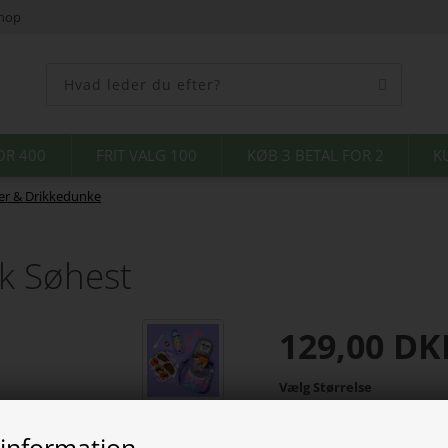
shop
OR 400
FRIT VALG 100
KØB 3 BETAL FOR 2
K
r & Drikkedunke
k Søhest
129,00
DK
Vælg Størrelse
 information