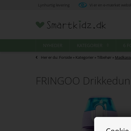
Lynhurtig levering
Vi er en e-mærket web
NYHEDER
KATEGORIER
6 F
Her er du:
Forside
»
Kategorier
»
Tilbehør
»
Madkasse
FRINGOO Drikkedun
Cookie