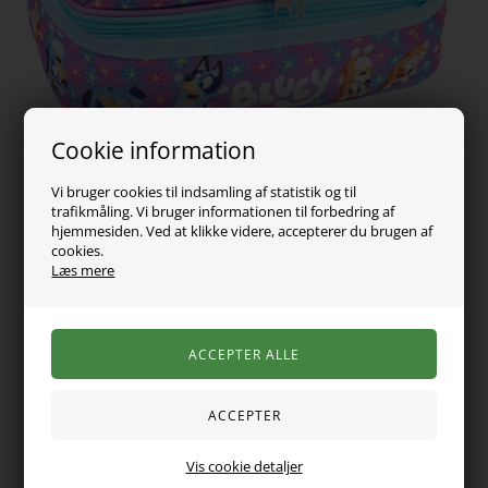
Cookie information
Vi bruger cookies til indsamling af statistik og til
trafikmåling. Vi bruger informationen til forbedring af
hjemmesiden. Ved at klikke videre, accepterer du brugen af
cookies.
149,00
DKK
Læs mere
Vælg Størrelse
Den perfekte køletaske til børnehaven, skolen eller
Vis cookie detaljer
udflugten. Køletasken fra Fringoo er med 2 rum som begge er