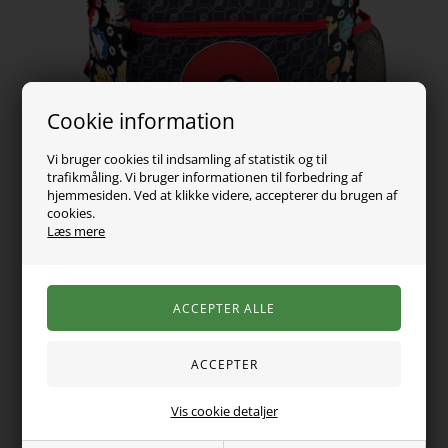
Cookie information
Vi bruger cookies til indsamling af statistik og til
trafikmåling. Vi bruger informationen til forbedring af
hjemmesiden. Ved at klikke videre, accepterer du brugen af
cookies.
Læs mere
259,00
DKK
Vælg Størrelse
Varen er desværre udsolgt
Vis cookie detaljer
Mega sej Pokemon rygsæk fra Fringoo. Tasken er med stort
rum bagerst og mindre rum med lynlås foran. Den er med lille