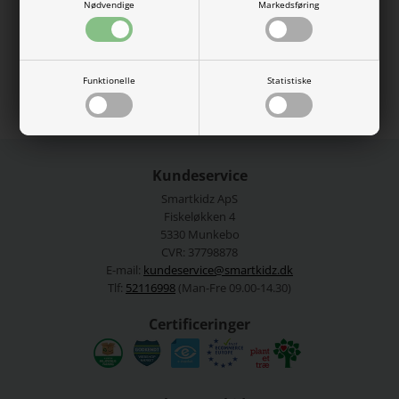
Nødvendige
Markedsføring
100% bomuld.
Se mere fra
Jack and Jones
Funktionelle
Statistiske
Varenummer:
12284105-4834908
Kundeservice
Smartkidz ApS
Fiskeløkken 4
5330 Munkebo
CVR: 37798878
E-mail:
kundeservice@smartkidz.dk
Tlf:
52116998
(Man-Fre 09.00-14.30)
Certificeringer