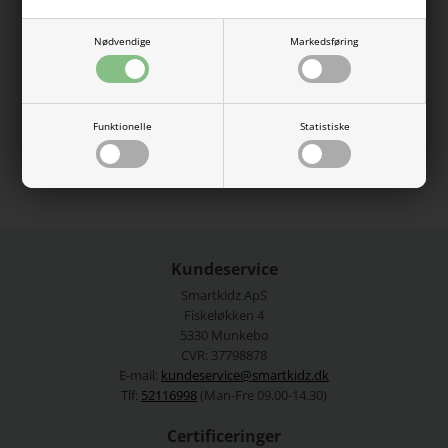
stof med en blød inderside. Let børstet stof er defineret ved,
at stoffets inderside har en let håragtig tekstur som giver en
blød fornemmelse.
Nødvendige
Markedsføring
80% Økologisk bomuld, 20% Polyester -Recycled
Vaskes efter anvisningen.
Funktionelle
Statistiske
Se mere fra
Jack and Jones
Varenummer:
12279116-4776110
Kundeservice
Smartkidz ApS
Fiskeløkken 4
5330 Munkebo
CVR: 37798878
E-mail:
kundeservice@smartkidz.dk
Tlf:
52116998
(Man-Fre 09.00-14.30)
Certificeringer