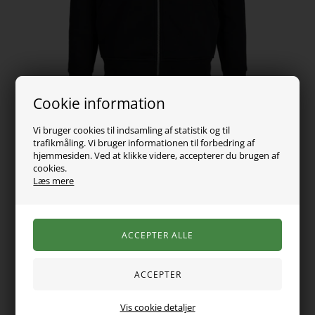
Cookie information
Vi bruger cookies til indsamling af statistik og til
trafikmåling. Vi bruger informationen til forbedring af
hjemmesiden. Ved at klikke videre, accepterer du brugen af
cookies.
349,00
DKK
Læs mere
Vælg Størrelse
Den sejeste lynlås sweatshirt fra Jack & Jones.
Den er sort med skriv på brystet, den har hætte og et børstet
Vis cookie detaljer