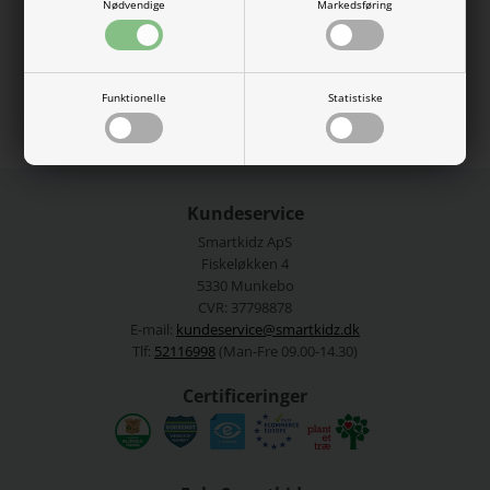
Nødvendige
Markedsføring
90% bomuld 10% polyester.
Se mere fra
Kikkaboo
Funktionelle
Statistiske
Varenummer:
313030300070grey
Kundeservice
Smartkidz ApS
Fiskeløkken 4
5330 Munkebo
CVR: 37798878
E-mail:
kundeservice@smartkidz.dk
Tlf:
52116998
(Man-Fre 09.00-14.30)
Certificeringer