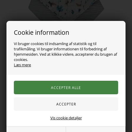
Cookie information
Vi bruger cookies til indsamling af statistik og til
trafikmåling. Vi bruger informationen til forbedring af
hjemmesiden. Ved at klikke videre, accepterer du brugen af
69,00
DKK
cookies.
Læs mere
Vælg Størrelse
Varen er desværre udsolgt
Sæt med 2 stk. bløde og skånsomme dobbeltsidede
babyhagesmække. Fremstillet af materialer i høj kvalitet,
Vis cookie detaljer
muslin og frotté, med vandtæt TPU-indre lag og let
trykknaplukning i nakken.