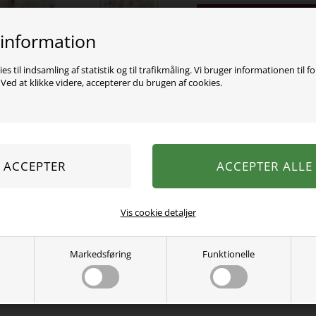
Varen er desværre uds
 information
Smukkeste kjole fra Lil At
det fineste blomster print
es til indsamling af statistik og til trafikmåling. Vi bruger informationen til f
ed at klikke videre, accepterer du brugen af cookies.
57% økologisk bomuld, 38%
Se mere fra
Lil Atelier
Varenummer:
13245244-4800195
Vis cookie detaljer
Markedsføring
Funktionelle