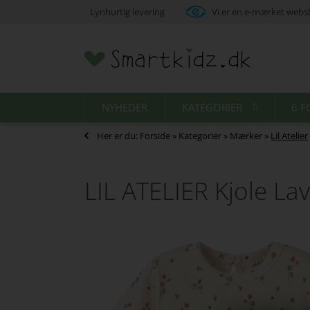
Lynhurtig levering
Vi er en e-mærket web
NYHEDER
KATEGORIER
6 F
Her er du:
Forside
»
Kategorier
»
Mærker
»
Lil Atelier
LIL ATELIER Kjole La