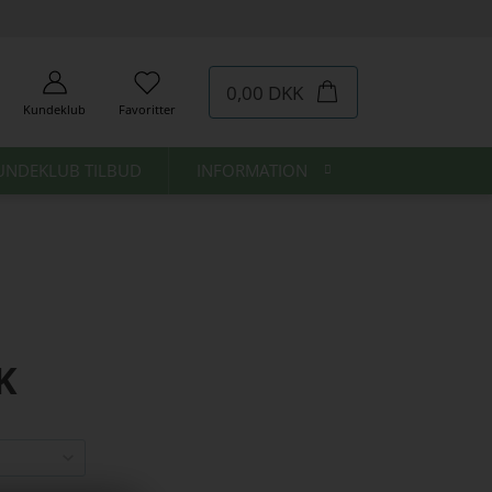
0,00 DKK
Kundeklub
Favoritter
UNDEKLUB TILBUD
INFORMATION
K