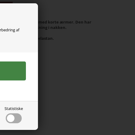
olgt
elier. Den er i rib og med korte ærmer. Den har
 og sød hul knap lukning i nakken.
orbedring af
 lyocell tencel, 5% elastan.
Statistiske