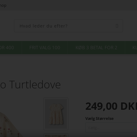
shop
OR 400
FRIT VALG 100
KØB 3 BETAL FOR 2
K
vo Turtledove
249,00
DK
Vælg Størrelse