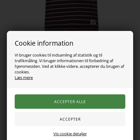
Cookie information
Vi bruger cookies til indsamling af statistik og til
trafikmåling. Vi bruger informationen til forbedring af
hjemmesiden. Ved at klikke videre, accepterer du brugen af
cookies.
179,00
DKK
Læs mere
Vælg Størrelse
Mega lækker regular fit t-shirt fra Lil Atelier med
Vis cookie detaljer
raglanærmer, knapliste foran og rund halsudskæring. Fedt