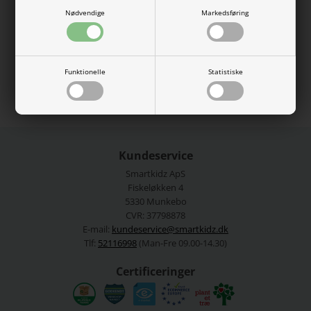
stoffet så de sidder godt til uden at klemme.
Nødvendige
Markedsføring
78% Cotton - Organic, 20% Polyamide, 2% Elastane
Se mere fra
Lil Atelier
Funktionelle
Statistiske
Varenummer:
13227387-4927596
Kundeservice
Smartkidz ApS
Fiskeløkken 4
5330 Munkebo
CVR: 37798878
E-mail:
kundeservice@smartkidz.dk
Tlf:
52116998
(Man-Fre 09.00-14.30)
Certificeringer