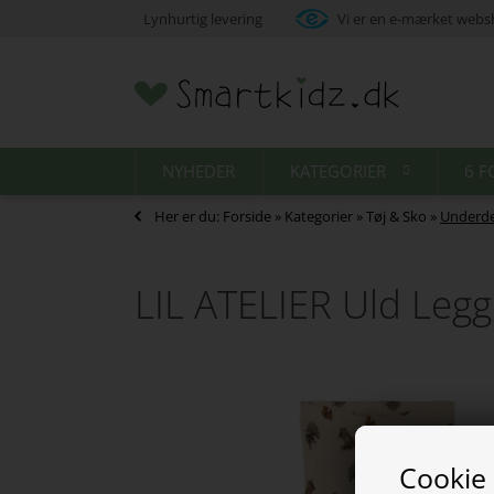
Lynhurtig levering
Vi er en e-mærket web
NYHEDER
KATEGORIER
6 F
Her er du:
Forside
»
Kategorier
»
Tøj & Sko
»
Underde
LIL ATELIER Uld Leg
Cookie