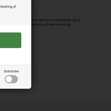
orbedring af
 lil atelier. De er med et sødt print af små dyr og så
kreste kvalitet i en blanding af merinould og
l.
Statistiske