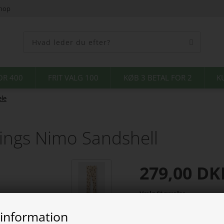
shop
OR 400
FRIT VALG 100
KØB 3 BETAL FOR 2
K
le
gings Nimo Sandshell
279,00
DK
Vælg Størrelse
 information