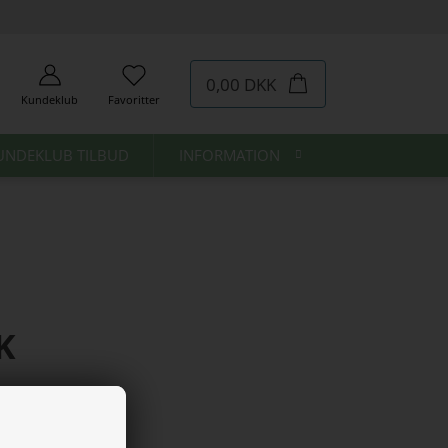
0,00 DKK
Kundeklub
Favoritter
UNDEKLUB TILBUD
INFORMATION
K