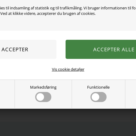
es til indsamling af statistik og til trafikmåling. Vi bruger informationen til f
ed at klikke videre, accepterer du brugen af cookies.
De fineste uld leggings fra
er de i den blødeste og læ
modal.
60% merinould, 40% moda
Vaskes ved 30 grader.
Se mere fra
Lil Atelier
Vis cookie detaljer
Varenummer:
13234472-4575544
Markedsføring
Funktionelle