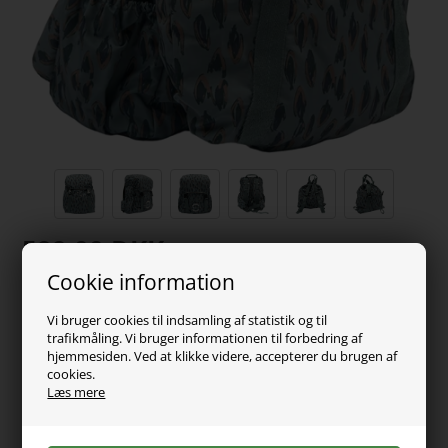
599,00
DKK
Cookie information
Vælg Størrelse
Vi bruger cookies til indsamling af statistik og til
trafikmåling. Vi bruger informationen til forbedring af
hjemmesiden. Ved at klikke videre, accepterer du brugen af
cookies.
Læs mere
Super lækker og rummelig skoletaske fra Mikk-Line. Optimal
til forskellige oplevelser, hvad end det er en tur i naturen, en