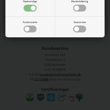
80% Bomuld, 17% Nylon, 3% Elastan
Nødvendige
Markedsføring
Vaskes ved 40 grader.
Se mere fra
Name It
Funktionelle
Statistiske
Varenummer:
13215823STW
Kundeservice
Smartkidz ApS
Fiskeløkken 4
5330 Munkebo
CVR: 37798878
E-mail:
kundeservice@smartkidz.dk
Tlf:
52116998
(Man-Fre 09.00-14.30)
Certificeringer