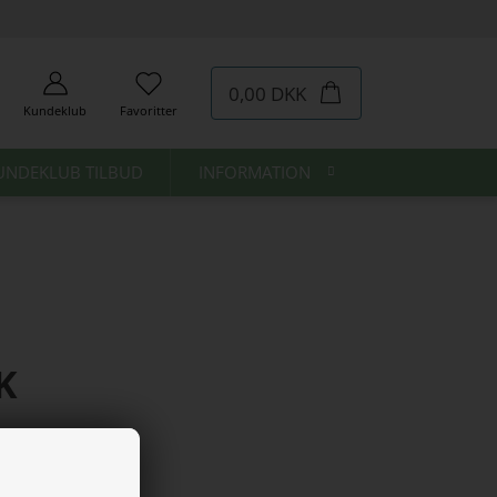
0,00 DKK
Kundeklub
Favoritter
UNDEKLUB TILBUD
INFORMATION
K