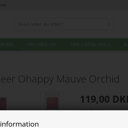
shop
OR 400
FRIT VALG 100
KØB 3 BETAL FOR 2
K
bleer Ohappy Mauve Orchid
119,00
DK
Vælg Størrelse
 information