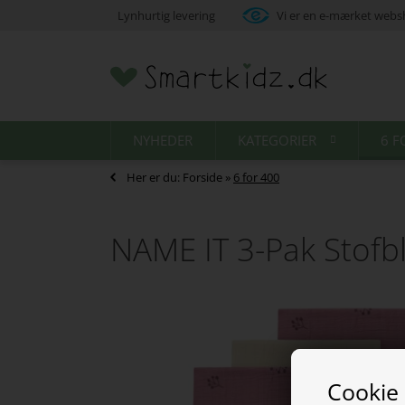
Lynhurtig levering
Vi er en e-mærket web
NYHEDER
KATEGORIER
6 F
Her er du:
Forside
»
6 for 400
NAME IT 3-Pak Stof
Cookie