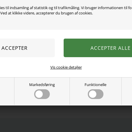
Varen er desværre uds
es til indsamling af statistik og til trafikmåling. Vi bruger informationen til f
ed at klikke videre, accepterer du brugen af cookies.
Mega lækker 3-pak stofbl
med 2 printede og 1 ensfar
100% økologisk bomuld.
Vaskes ved 40 grader.
Se mere fra
Name It
Varenummer:
13233509-4623097
Vis cookie detaljer
Markedsføring
Funktionelle