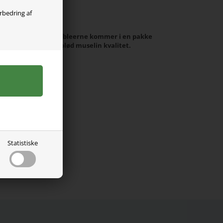
olgt
orbedring af
eer fra Name it. Stofbleerne kommer i en pakke
vet. Det er i mega blød muselin kvalitet.
Statistiske