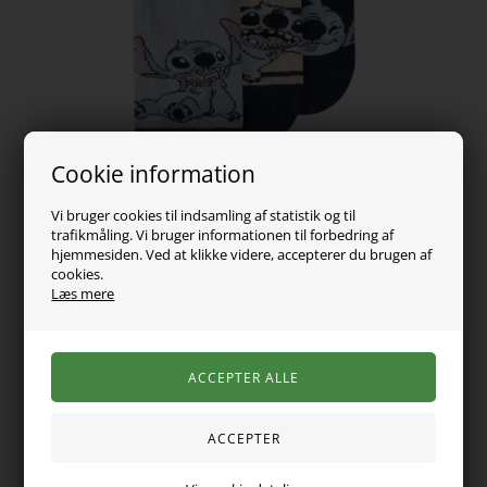
Cookie information
Vi bruger cookies til indsamling af statistik og til
trafikmåling. Vi bruger informationen til forbedring af
hjemmesiden. Ved at klikke videre, accepterer du brugen af
cookies.
99,00
DKK
Læs mere
Vælg Størrelse
En sej 3-Pak Stitch strømper fra Name it i lækker, blød