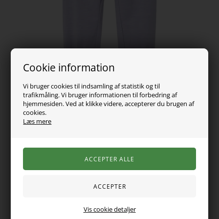
Cookie information
Vi bruger cookies til indsamling af statistik og til
trafikmåling. Vi bruger informationen til forbedring af
hjemmesiden. Ved at klikke videre, accepterer du brugen af
cookies.
99,00
DKK
Læs mere
Vælg Størrelse
Super fine baby bukser fra name it. De er lavet i det blødeste
Vis cookie detaljer
materiale. Bukserne har elastikkant ved anklerne samt en