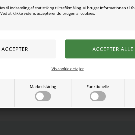
es til indsamling af statistik og til trafikmåling. Vi bruger informationen til f
ed at klikke videre, accepterer du brugen af cookies.
Super sød tunika bluse fr
skønt blomster og tekst p
95% økologisk bomuld, 5%
Vaskes ved 40 grader.
Se mere fra
Name It
Vis cookie detaljer
Varenummer:
13228085-444554
Markedsføring
Funktionelle