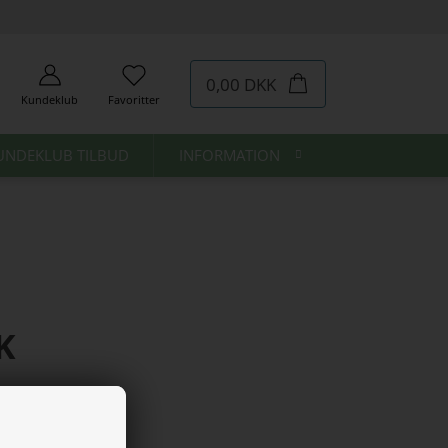
0,00 DKK
Kundeklub
Favoritter
UNDEKLUB TILBUD
INFORMATION
K