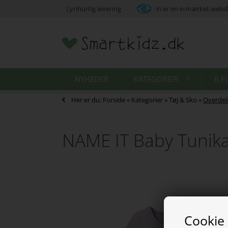
Lynhurtig levering
Vi er en e-mærket web
NYHEDER
KATEGORIER
6 F
Her er du:
Forside
»
Kategorier
»
Tøj & Sko
»
Overdel
NAME IT Baby Tunika
Cookie