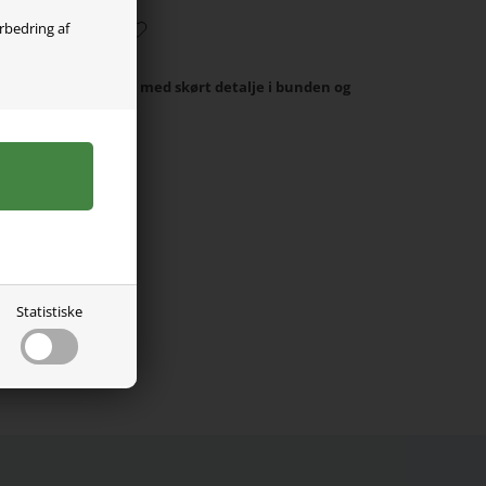
orbedring af
a Name it. Blusen er med skørt detalje i bunden og
rint på maven.
 elastan.
7new
Statistiske