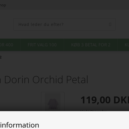
shop
OR 400
FRIT VALG 100
KØB 3 BETAL FOR 2
K
e
 Dorin Orchid Petal
119,00
DK
Vælg Størrelse
 information