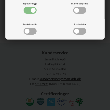
Nødvendige
Markedsføring
95% økologisk bomuld, 5% elastan.
Vaskes ved 40 grader.
Se mere fra
Name It
Funktionelle
Statistiske
Varenummer:
13226057-ether
Kundeservice
Smartkidz ApS
Fiskeløkken 4
5330 Munkebo
CVR: 37798878
E-mail:
kundeservice@smartkidz.dk
Tlf:
52116998
(Man-Fre 09.00-14.30)
Certificeringer