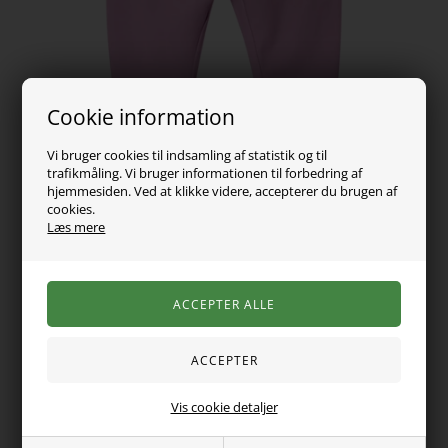
Cookie information
Vi bruger cookies til indsamling af statistik og til
trafikmåling. Vi bruger informationen til forbedring af
hjemmesiden. Ved at klikke videre, accepterer du brugen af
59,00
DKK
cookies.
Læs mere
Vælg Størrelse
Super lækre basis leggings til de små størrelser fra Name it.
Bukserne er ensfarvede så de kan sættes sammen med de
Vis cookie detaljer
fleste andre ting hjemme fra skufferne. De er med elastik i
livet.