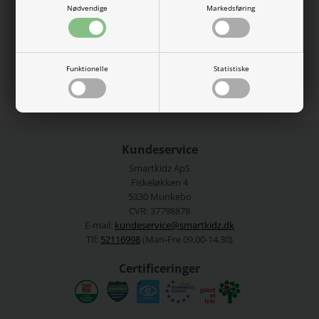
Nødvendige
Markedsføring
95% økologisk bomuld, 5% elastan.
Vaskes ved 40 grader.
Se mere fra
Name It
Funktionelle
Statistiske
Varenummer:
13226056-4575366new
Kundeservice
Smartkidz ApS
Fiskeløkken 4
5330 Munkebo
CVR: 37798878
E-mail:
kundeservice@smartkidz.dk
Tlf:
52116998
(Man-Fre 09.00-14.30)
Certificeringer