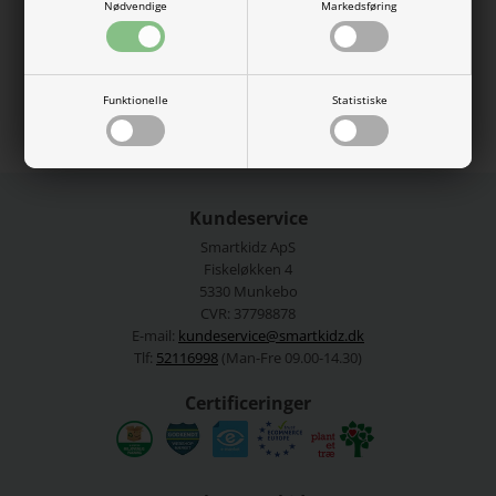
80% polyester, 20% elastan.
Nødvendige
Markedsføring
Vaskes ved 40 grader.
Se mere fra
Name It
Funktionelle
Statistiske
Varenummer:
13165658diva
Kundeservice
Smartkidz ApS
Fiskeløkken 4
5330 Munkebo
CVR: 37798878
E-mail:
kundeservice@smartkidz.dk
Tlf:
52116998
(Man-Fre 09.00-14.30)
Certificeringer