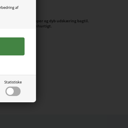
olgt
orbedring af
It med skulderstropper og dyb udskæring bagtil.
teriale der tørrer lynhurtigt.
6% elastan.
Statistiske