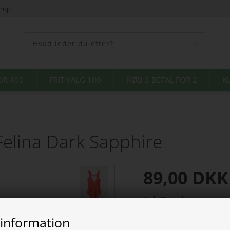
shop
OR 400
FRIT VALG 100
KØB 3 BETAL FOR 2
K
elina Dark Sapphire
89,00
DKK
Vælg Størrelse
 information