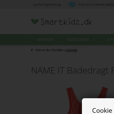
Lynhurtig levering
Vi er en e-mærket web
NYHEDER
KATEGORIER
6 F
Her er du:
Forside
»
Udsolgt
NAME IT Badedragt F
Cookie