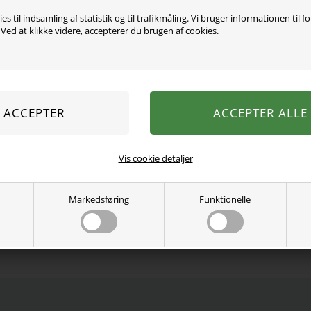
Varen er desværre uds
es til indsamling af statistik og til trafikmåling. Vi bruger informationen til f
ed at klikke videre, accepterer du brugen af cookies.
Skøn badedragt fra Name 
Lavet i et dejligt blødt ma
84% genbrugt polyester, 1
Vaskes ved 40 grader.
Se mere fra
Name It
Varenummer:
13199259ds
Vis cookie detaljer
Markedsføring
Funktionelle