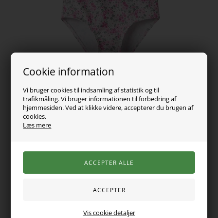
Cookie information
Vi bruger cookies til indsamling af statistik og til
trafikmåling. Vi bruger informationen til forbedring af
hjemmesiden. Ved at klikke videre, accepterer du brugen af
cookies.
199,00
DKK
Læs mere
Vælg Størrelse
Tag en svømmetur eller nyd det varme vejr med denne
stilfulde badedragt, der giver dit barn et trendy look. Den er
Vis cookie detaljer