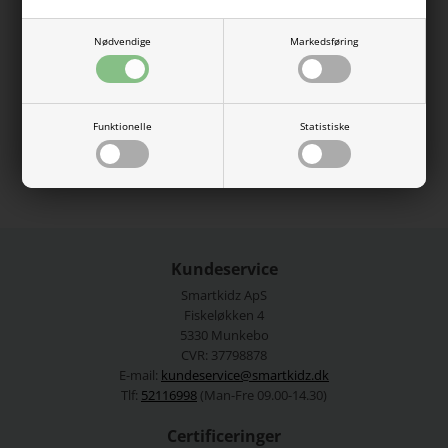
foret med polyester mesh for at sikre, at stoffet ikke er
gennemsigtigt. Badedragten har fine flæsedetaljer og et
gentaget print over hele stoffet, hvilket giver et sjovt og
Nødvendige
Markedsføring
farverigt sommerudtryk.
84% Polyester genanvendt, 16% Elastan
Funktionelle
Statistiske
Se mere fra
Name It
Varenummer:
13253316-4947004
Kundeservice
Smartkidz ApS
Fiskeløkken 4
5330 Munkebo
CVR: 37798878
E-mail:
kundeservice@smartkidz.dk
Tlf:
52116998
(Man-Fre 09.00-14.30)
Certificeringer