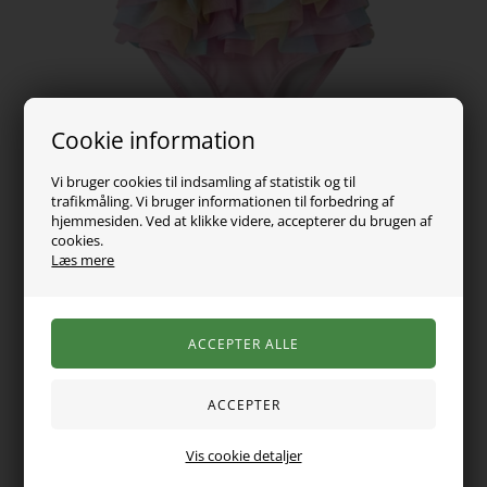
Cookie information
Vi bruger cookies til indsamling af statistik og til
trafikmåling. Vi bruger informationen til forbedring af
hjemmesiden. Ved at klikke videre, accepterer du brugen af
cookies.
Læs mere
189,00
DKK
Vælg Størrelse
Trendy badedragt med krydsede stropper på ryggen og blød
Vis cookie detaljer
polyester-mesh for ikke-gennemsigtigt materiale.