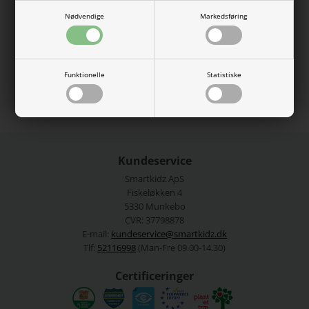
Badedragten har flæsedetaljer og print på forsiden, perfekt
til leg og sjov i vandet på varme dage.
Nødvendige
Markedsføring
84% Polyester genanvendt, 16% Elastan
Se mere fra
Name It
Funktionelle
Statistiske
Varenummer:
13253289-4946829
Kundeservice
Smartkidz ApS
Fiskeløkken 4
5330 Munkebo
CVR: 37798878
E-mail:
kundeservice@smartkidz.dk
Tlf:
52116998
(Man-Fre 09.00-14.30)
Certificeringer