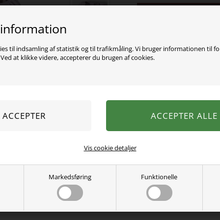
Varen er desværre uds
 information
Super skøn bluse fra Name
Rund hals og trykknap ved 
es til indsamling af statistik og til trafikmåling. Vi bruger informationen til f
ed at klikke videre, accepterer du brugen af cookies.
95% økologisk bomuld, 5%
Vaskes ved 40 grader.
Se mere fra
Name It
Varenummer:
13210041op
Vis cookie detaljer
Markedsføring
Funktionelle