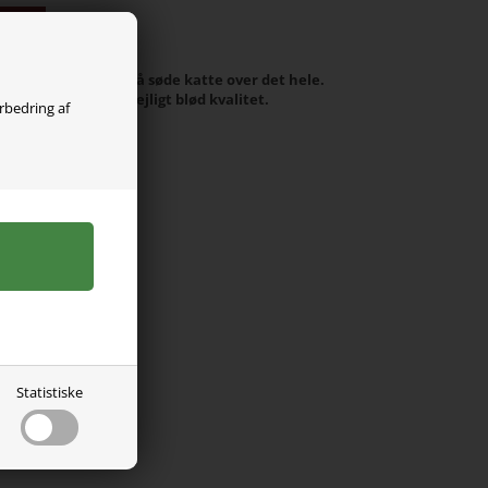
olgt
 It med print af små søde katte over det hele.
venstre skulder. Dejligt blød kvalitet.
orbedring af
 elastan.
Statistiske