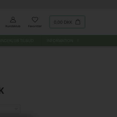
0,00 DKK
Kundeklub
Favoritter
UNDEKLUB TILBUD
INFORMATION
K