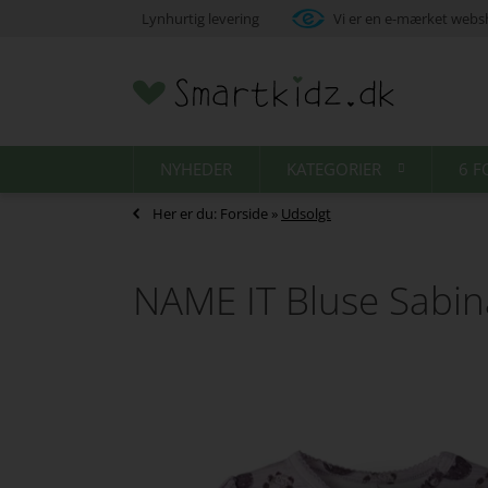
Lynhurtig levering
Vi er en e-mærket web
NYHEDER
KATEGORIER
6 F
Her er du:
Forside
»
Udsolgt
NAME IT Bluse Sabin