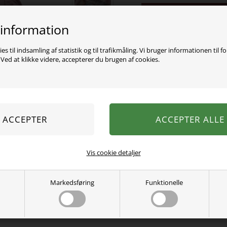
Varen er desværre uds
 information
Super sød bluse fra Name 
lavet i en blød og lækker 
es til indsamling af statistik og til trafikmåling. Vi bruger informationen til f
ed at klikke videre, accepterer du brugen af cookies.
95% Økologisk bomuld, 5%
Vaskes ved 30 grader.
Se mere fra
Name It
Varenummer:
13246614-4823770
Vis cookie detaljer
Markedsføring
Funktionelle