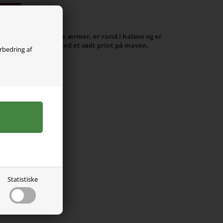
olgt
it. Den er med lange ærmer, er rund i halsen og er
kvalitet. Blusen er med et sødt print på maven.
orbedring af
 Elastan
Statistiske