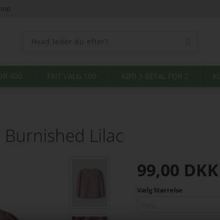
shop
OR 400
FRIT VALG 100
KØB 3 BETAL FOR 2
K
 Burnished Lilac
99,00
DKK
Vælg Størrelse