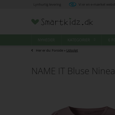
Lynhurtig levering
Vi er en e-mærket web
NYHEDER
KATEGORIER
6 F
Her er du:
Forside
»
Udsolgt
NAME IT Bluse Ninea