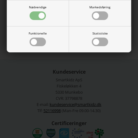
bomuldskvalitet.
Nødvendige
Markedsføring
95% økologisk bomuld, 5% elastan.
Vaskes ved 40 grader.
Se mere fra
Name It
Funktionelle
Statistiske
Varenummer:
13224952-4928595
Kundeservice
Smartkidz ApS
Fiskeløkken 4
5330 Munkebo
CVR: 37798878
E-mail:
kundeservice@smartkidz.dk
Tlf:
52116998
(Man-Fre 09.00-14.30)
Certificeringer