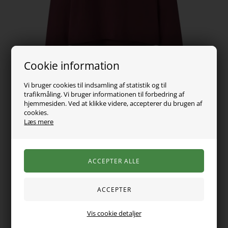
Cookie information
Vi bruger cookies til indsamling af statistik og til
trafikmåling. Vi bruger informationen til forbedring af
hjemmesiden. Ved at klikke videre, accepterer du brugen af
cookies.
Læs mere
89,00
DKK
Vælg Størrelse
En smuk, langærmet bluse fra Name it med et sødt print på
Vis cookie detaljer
maven. Blusen er med rund hals og er i en blød