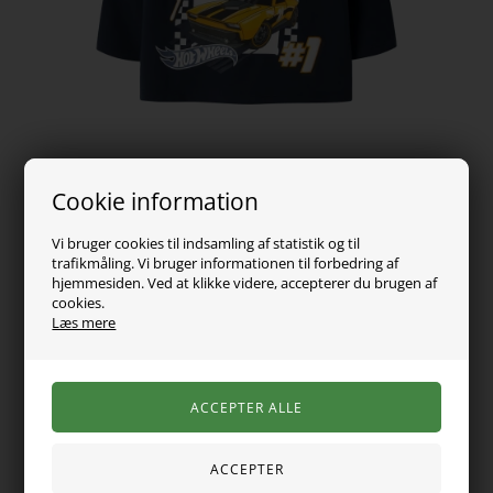
Cookie information
Vi bruger cookies til indsamling af statistik og til
trafikmåling. Vi bruger informationen til forbedring af
139,00
DKK
hjemmesiden. Ved at klikke videre, accepterer du brugen af
cookies.
Vælg Størrelse
Læs mere
Denne langærmede top har et dynamisk Hot Wheels-print på
fronten med to racerbiler og teksten 'RACE Team'. Printet er